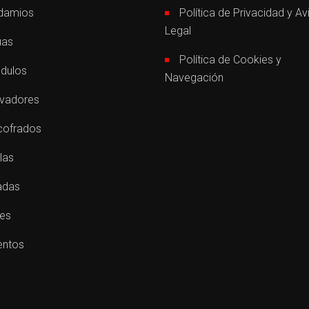
damios
Política de Privacidad y Av
Legal
úas
Política de Cookies y
dulos
Navegación
evadores
cofrados
las
adas
les
entos