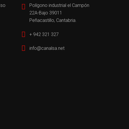
iso
Polígono industrial el Campón
22A-Bajo 39011
Peñacastillo, Cantabria.
+ 942 321 327
info@canalsa.net