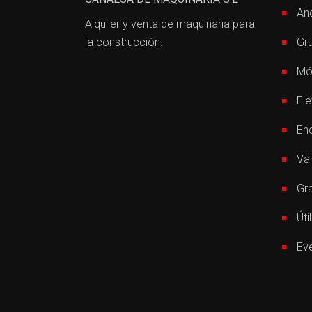
An
Alquiler y venta de maquinaria para
la construcción.
Gr
Mó
El
En
Val
Gr
Úti
Ev